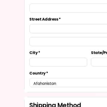
Street Address *
City *
State/P
Country *
Shipping Method